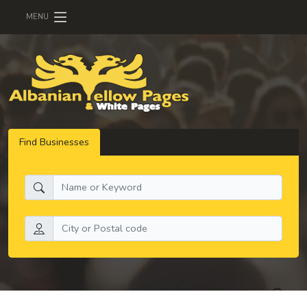
MENU
Find Businesses
What do you need:
Search by location: