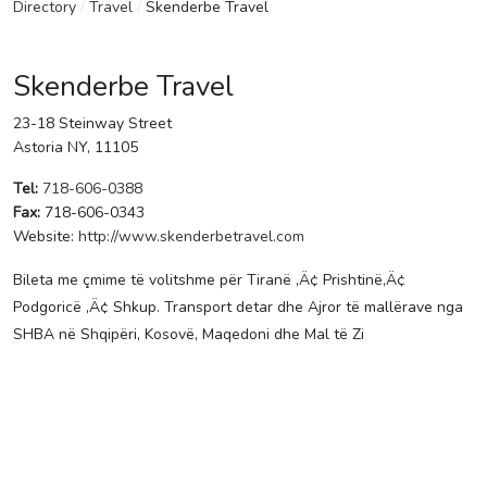
Directory
/
Travel
/
Skenderbe Travel
Skenderbe Travel
23-18 Steinway Street
Astoria NY, 11105
Tel:
718-606-0388
Fax:
718-606-0343
Website:
http://www.skenderbetravel.com
Bileta me çmime të volitshme për Tiranë ‚Ä¢ Prishtinë‚Ä¢
Podgoricë ‚Ä¢ Shkup. Transport detar dhe Ajror të mallërave nga
SHBA në Shqipëri, Kosovë, Maqedoni dhe Mal të Zi